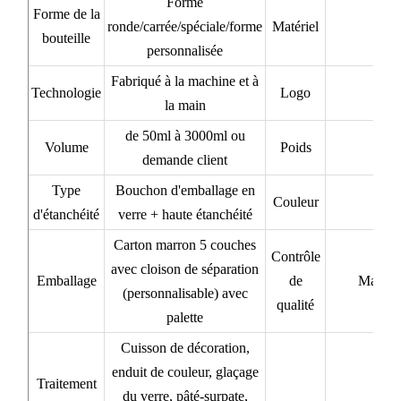
Forme
Forme de la
ronde/carrée/spéciale/forme
Matériel
bouteille
personnalisée
Fabriqué à la machine et à
Technologie
Logo
la main
de 50ml à 3000ml ou
Volume
Poids
demande client
Type
Bouchon d'emballage en
Couleur
d'étanchéité
verre + haute étanchéité
Carton marron 5 couches
Contrôle
avec cloison de séparation
Emballage
de
Matéri
(personnalisable) avec
qualité
palette
Cuisson de décoration,
enduit de couleur, glaçage
Traitement
du verre, pâté-surpate,