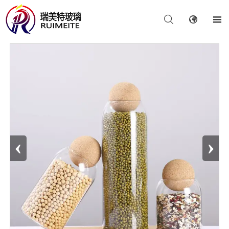



‹
›