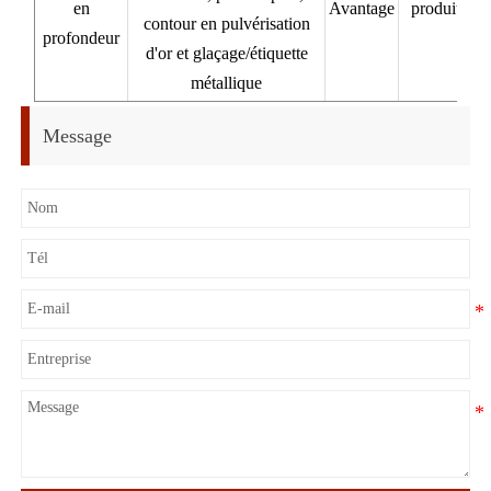
en
Avantage
produit per
contour en pulvérisation
profondeur
d'or et glaçage/étiquette
métallique
Message