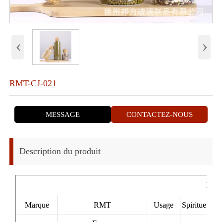
‹
›
RMT-CJ-021
MESSAGE
CONTACTEZ-NOUS
Description du produit
Desc
Marque
RMT
Usage
Spiritueux/