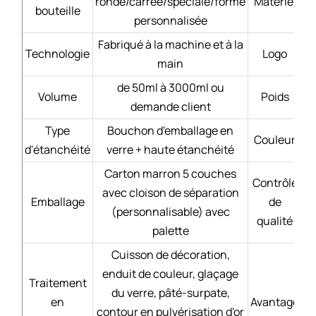
ronde/carrée/spéciale/forme
Matériel
bouteille
personnalisée
Fabriqué à la machine et à la
Technologie
Logo
main
de 50ml à 3000ml ou
Volume
Poids
demande client
Type
Bouchon d'emballage en
Couleur
d'étanchéité
verre + haute étanchéité
Carton marron 5 couches
Contrôle
avec cloison de séparation
Emballage
de
(personnalisable) avec
qualité
palette
Cuisson de décoration,
enduit de couleur, glaçage
Traitement
du verre, pâté-surpate,
en
Avantage
contour en pulvérisation d'or