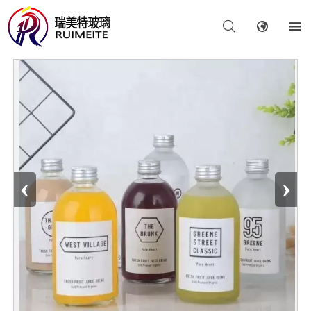



‹
›