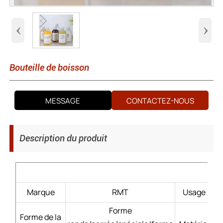
‹
›
Bouteille de boisson
MESSAGE
CONTACTEZ-NOUS
Description du produit
Marque
RMT
Usage
Sp
Forme
Forme de la