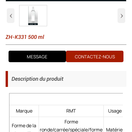
‹
›
ZH-K331 500 ml
MESSAGE
CONTACTEZ-NOUS
Description du produit
Marque
RMT
Usage
Sp
Forme
Forme de la
ronde/carrée/spéciale/forme
Matériel